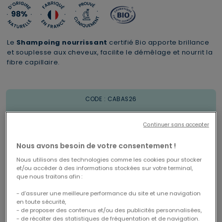
Le
Shampoing nourrissant
certifié Bio apporte brillance
et souplesse aux cheveux, facilite le démêlage et nourrit la
fibre capillaire.
Livraison offerte en Mondial Relay
1 trousse XL offerte dès 69€
CODE : CABAS26
à partir de 29€ d'achats
Continuer sans accepter
Nous avons besoin de votre consentement !
Nous utilisons des technologies comme les cookies pour stocker
Le pack contient
et/ou accéder à des informations stockées sur votre terminal,
que nous traitons afin :
- d’assurer une meilleure performance du site et une navigation
en toute sécurité,
- de proposer des contenus et/ou des publicités personnalisées,
- de récolter des statistiques de fréquentation et de navigation.