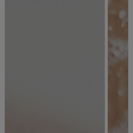
×
Supprimer le produit ?
Voulez-vous vraiment supprimer le produit suivant
du panier ?
ANNULER
OUI