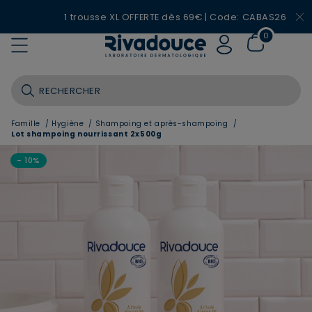
1 trousse XL OFFERTE dès 69€ | Code: CABAS26
0
Famille
/
Hygiène
/
Shampoing et après-shampoing
/
Lot shampoing nourrissant 2x500g
- 10%