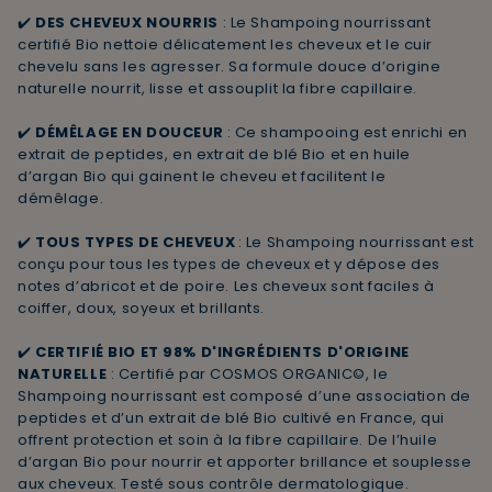
✔️
DES CHEVEUX NOURRIS
: Le Shampoing nourrissant
certifié Bio nettoie délicatement les cheveux et le cuir
chevelu sans les agresser. Sa formule douce d’origine
naturelle nourrit, lisse et assouplit la fibre capillaire.
✔️
DÉMÊLAGE EN DOUCEUR
: Ce shampooing est enrichi en
extrait de peptides, en extrait de blé Bio et en huile
d’argan Bio qui gainent le cheveu et facilitent le
démêlage.
✔️
TOUS TYPES DE CHEVEUX
: Le Shampoing nourrissant est
conçu pour tous les types de cheveux et y dépose des
notes d’abricot et de poire. Les cheveux sont faciles à
coiffer, doux, soyeux et brillants.
✔️
CERTIFIÉ BIO ET 98% D'INGRÉDIENTS D'ORIGINE
NATURELLE
: Certifié par COSMOS ORGANIC©, le
Shampoing nourrissant est composé d’une association de
peptides et d’un extrait de blé Bio cultivé en France, qui
offrent protection et soin à la fibre capillaire. De l’huile
d’argan Bio pour nourrir et apporter brillance et souplesse
aux cheveux. Testé sous contrôle dermatologique.