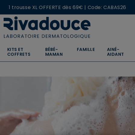
1 trousse XL OFFERTE dès 69€ | Code: CABAS26
NOUVEAU : Craquez pour nos nouvelles écorecharges
KITS ET
BÉBÉ-
FAMILLE
AINÉ-
COFFRETS
MAMAN
AIDANT