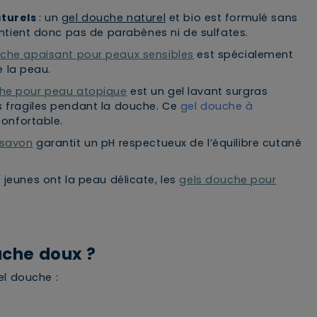
panier ?
aturels
: un
gel douche naturel
et bio est formulé sans
ontient donc pas de parabènes ni de sulfates.
ANNULER
OUI
che apaisant pour peaux sensibles
est spécialement
de la peau.
he pour peau atopique
est un gel lavant surgras
s fragiles pendant la douche. Ce
gel douche à
confortable.
JE M’INSCRIS
 savon
garantit un pH respectueux de l’équilibre cutané
En renseignant votre adresse e-mail, vous
s jeunes ont la peau délicate, les
gels douche pour
acceptez de recevoir des communications par
e-mail de la part de Rivadouce et Milton, son
partenaire Hygiène Maison.
uche doux ?
gel douche :