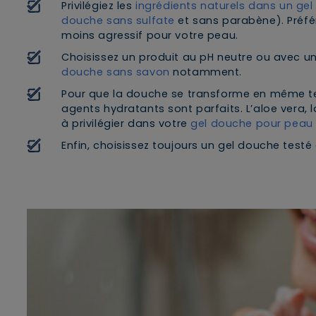
Privilégiez les
ingrédients naturels dans un ge
douche sans sulfate
et sans parabène). Préf
moins agressif pour votre peau.
Choisissez un produit au pH neutre ou avec u
douche sans savon
notamment.
Pour que la douche se transforme en même 
agents hydratants sont parfaits. L’aloe vera, 
à privilégier dans votre
gel douche pour peau
Enfin, choisissez toujours un gel douche tes