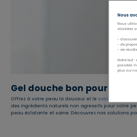
Nous avo
Nous utili
stockées su
- d’assurer
- de propo
- de récolt
Notre but :
possible. 
plus sur no
Gel douche bon pour la pe
Offrez à votre peau la douceur et le
soin
qu’elle mér
des ingrédients naturels non agressifs pour votre p
peau éclatante et saine. Découvrez nos solutions p