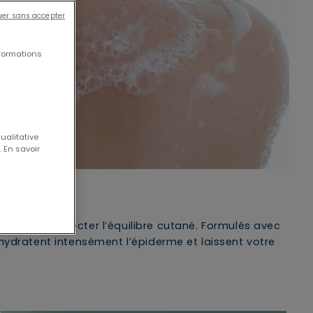
uer sans accepter
formations
ualitative
 En savoir
s pour respecter l’équilibre cutané. Formulés avec
hydratent intensément l’épiderme et laissent votre