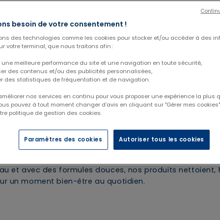
Contin
ns besoin de votre consentement !
sons des technologies comme les cookies pour stocker et/ou accéder à des in
r votre terminal, que nous traitons afin :
 une meilleure performance du site et une navigation en toute sécurité,
ser des contenus et/ou des publicités personnalisées,
er des statistiques de fréquentation et de navigation.
 améliorer nos services en continu pour vous proposer une expérience la plus q
Vous pouvez à tout moment changer d’avis en cliquant sur "Gérer mes cookies".
tre politique de gestion des cookies.
au
Paramètres des cookies
Autoriser tous les cookies
ite avec notre gamme de gels douche spécialement conçu
eau et avec des formules douces, nos produits nettoient, 
our un moment bien-être au quotidien.