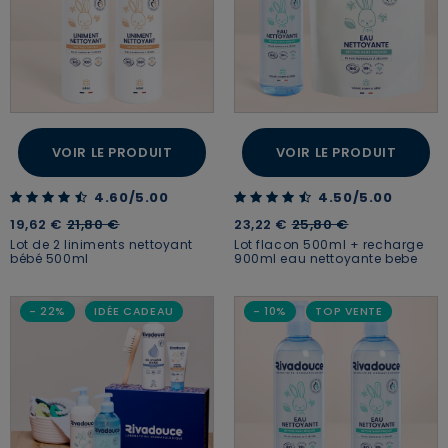
VOIR LE PRODUIT
VOIR LE PRODUIT
4.60 out of 5 Customer Rating
4.50 out of 5 Customer Rating
4.60/5.00
4.50/5.00
Price reduced from
to
Price reduced from
to
19,62 €
21,80 €
23,22 €
25,80 €
Lot de 2 liniments nettoyant
Lot flacon 500ml + recharge
bébé 500ml
900ml eau nettoyante bebe
- 22%
IDÉE CADEAU
- 10%
TOP VENTE