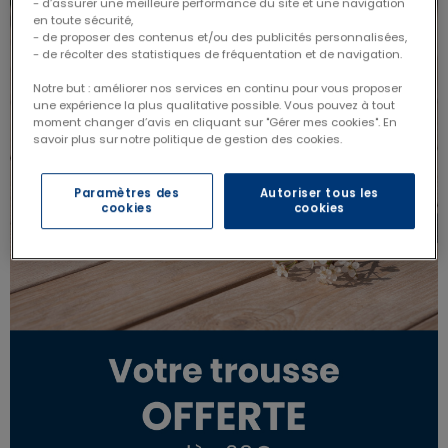
- d’assurer une meilleure performance du site et une navigation
en toute sécurité,
- de proposer des contenus et/ou des publicités personnalisées,
- de récolter des statistiques de fréquentation et de navigation.
Notre but : améliorer nos services en continu pour vous proposer
une expérience la plus qualitative possible. Vous pouvez à tout
moment changer d’avis en cliquant sur "Gérer mes cookies". En
savoir plus sur notre politique de gestion des cookies.
Paramètres des
Autoriser tous les
cookies
cookies