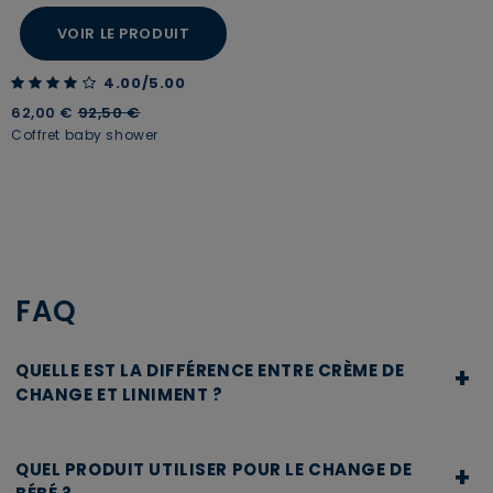
VOIR LE PRODUIT
4.00 out of 5 Customer Rating
4.00/5.00
Price reduced from
to
62,00 €
92,50 €
Coffret baby shower
FAQ
QUELLE EST LA DIFFÉRENCE ENTRE CRÈME DE
+
CHANGE ET LINIMENT ?
Le liniment oléo-calcaire est un produit nettoyant : il
s'utilise pour retirer les résidus de selles et d'urine à
QUEL PRODUIT UTILISER POUR LE CHANGE DE
+
chaque change, sans rinçage. La crème de change, quant