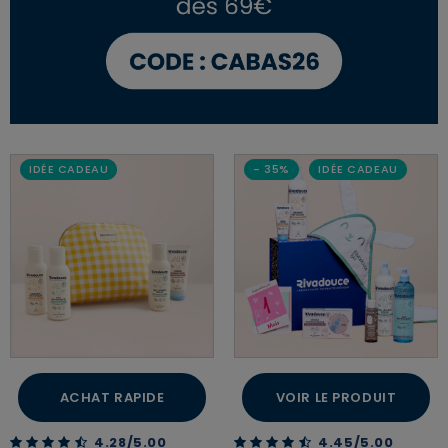
IDÉE CADEAU
- 35%
IDÉE CADEAU
ACHAT RAPIDE
VOIR LE PRODUIT
4.28 out of 5 Customer Rating
4.45 out of 5 Customer Rating
4.28/5.00
4.45/5.00