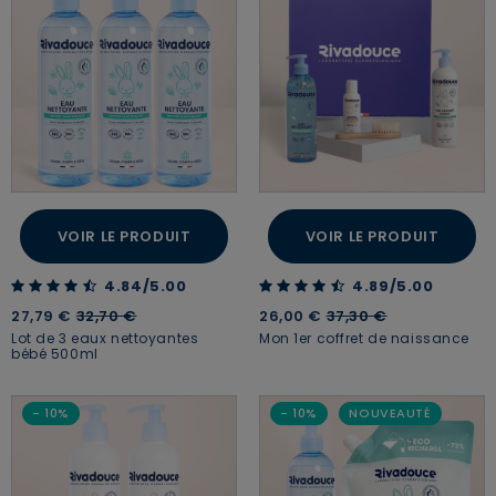
VOIR LE PRODUIT
VOIR LE PRODUIT
4.84 out of 5 Customer Rating
4.89 out of 5 Customer Rating
4.84/5.00
4.89/5.00
Price reduced from
to
Price reduced from
to
27,79 €
32,70 €
26,00 €
37,30 €
Lot de 3 eaux nettoyantes
Mon 1er coffret de naissance
bébé 500ml
- 10%
- 10%
NOUVEAUTÉ