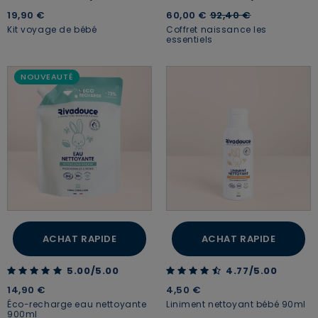
Price reduced from
to
19,90 €
60,00 €
92,40 €
Kit voyage de bébé
Coffret naissance les
essentiels
NOUVEAUTÉ
ACHAT RAPIDE
ACHAT RAPIDE
5.00 out of 5 Customer Rating
4.77 out of 5 Customer Rating
5.00/5.00
4.77/5.00
14,90 €
4,50 €
Éco-recharge eau nettoyante
Liniment nettoyant bébé 90ml
900ml