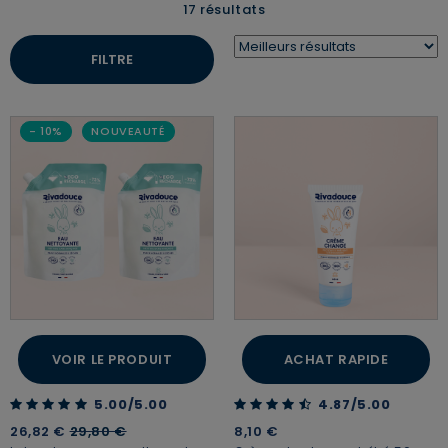
17 résultats
FILTRE
- 10%
NOUVEAUTÉ
VOIR LE PRODUIT
ACHAT RAPIDE
5.00 out of 5 Customer Rating
4.87 out of 5 Customer Rating
5.00/5.00
4.87/5.00
Price reduced from
to
26,82 €
29,80 €
8,10 €