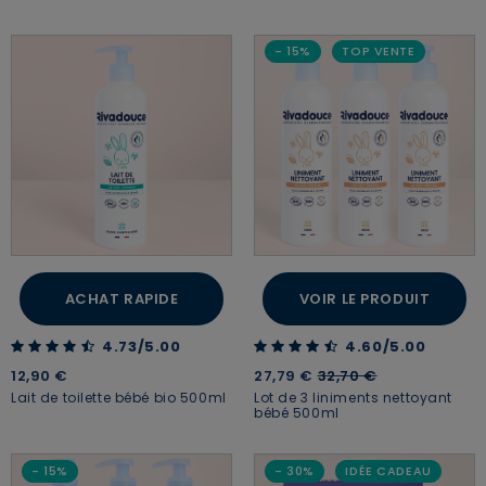
- 15%
TOP VENTE
ACHAT RAPIDE
VOIR LE PRODUIT
4.73 out of 5 Customer Rating
4.60 out of 5 Customer Rating
4.73/5.00
4.60/5.00
Price reduced from
to
12,90 €
27,79 €
32,70 €
Lait de toilette bébé bio 500ml
Lot de 3 liniments nettoyant
bébé 500ml
- 15%
- 30%
IDÉE CADEAU