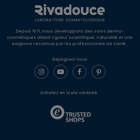
ANNULER
OUI
OFFRE DE BIENVENUE
10% DE REMISE +
LIVRAISON OFFERTE
Inscrivez-vous à la newsletter Rivadouce
Depuis 1971, nous développons des soins dermo-
pour recevoir nos conseils d'experts, nos
cosmétiques alliant rigueur scientifique, naturalité et une
actualités et offres spéciales.
exigence reconnue par les professionnels de santé.
JE M’INSCRIS
Rejoignez-nous
En renseignant votre adresse e-mail, vous acceptez de
S'ABONNER
recevoir des communications par e-mail de la part de
Rivadouce et Milton, son partenaire Hygiène Maison.
Achetez en toute sérénité :