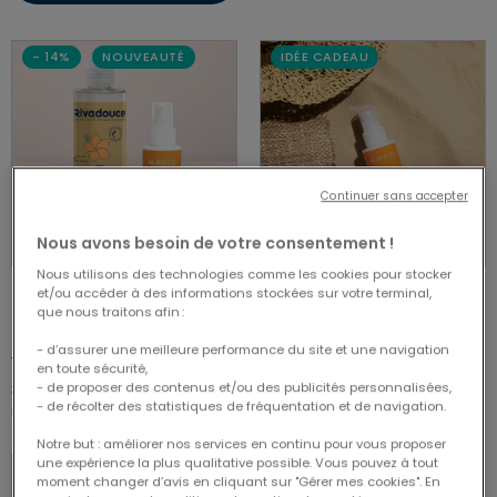
IDÉE CADEAU
- 14%
NOUVEAUTÉ
Continuer sans accepter
Nous avons besoin de votre consentement !
Nous utilisons des technologies comme les cookies pour stocker
et/ou accéder à des informations stockées sur votre terminal,
ACHAT RAPIDE
VOIR LE PRODUIT
que nous traitons afin :
- d’assurer une meilleure performance du site et une navigation
4.00 out of 5 Customer Rating
4.71 out of 5 Customer Rating
4.00/5.00
4.71/5.00
en toute sécurité,
- de proposer des contenus et/ou des publicités personnalisées,
Price reduced from
to
35,00 €
34,90 €
40,60 €
- de récolter des statistiques de fréquentation et de navigation.
Huile solaire spf30 100 ml
Duo rituel solaire
Notre but : améliorer nos services en continu pour vous proposer
une expérience la plus qualitative possible. Vous pouvez à tout
moment changer d’avis en cliquant sur "Gérer mes cookies". En