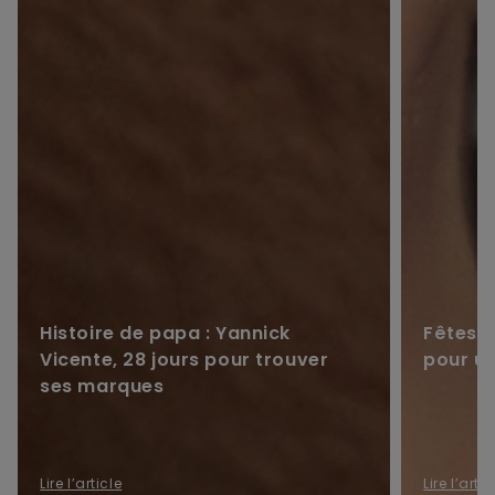
Histoire de papa : Yannick
Fêtes d
Vicente, 28 jours pour trouver
pour u
ses marques
Lire l’article
Lire l’artic