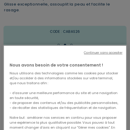
Glisse exceptionnelle, assouplit la peau et facilite le
rasage.
Livraison offerte en Mondial Relay
1 trousse XL offerte dès 69€
CODE : CABAS26
à partir de 29€ d'achats
Continuer sans accepter
Nous avons besoin de votre consentement !
Le pack contient
Nous utilisons des technologies comme les cookies pour stocker
et/ou accéder à des informations stockées sur votre terminal,
que nous traitons afin :
- d’assurer une meilleure performance du site et une navigation
en toute sécurité,
- de proposer des contenus et/ou des publicités personnalisées,
- de récolter des statistiques de fréquentation et de navigation.
Notre but : améliorer nos services en continu pour vous proposer
une expérience la plus qualitative possible. Vous pouvez à tout
moment changer d’avis en cliquant sur "Gérer mes cookies". En