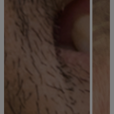
×
Supprimer le produit ?
Voulez-vous vraiment supprimer le produit suivant
du panier ?
ANNULER
OUI
JE M’INSCRIS
En renseignant votre adresse e-mail, vous acceptez de
recevoir des communications par e-mail de la part de
Rivadouce et Milton, son partenaire Hygiène Maison.