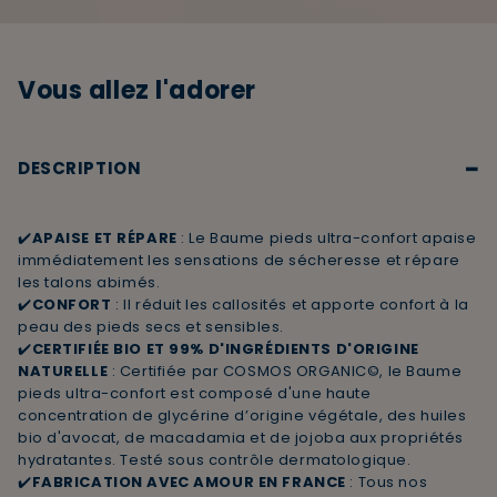
Vous allez l'adorer
−
DESCRIPTION
✔️
APAISE ET RÉPARE
: Le Baume pieds ultra-confort apaise
immédiatement les sensations de sécheresse et répare
les talons abimés.
✔️
CONFORT
: Il réduit les callosités et apporte confort à la
peau des pieds secs et sensibles.
✔️
CERTIFIÉE BIO ET 99% D'INGRÉDIENTS D'ORIGINE
NATURELLE
: Certifiée par COSMOS ORGANIC©, le Baume
pieds ultra-confort est composé d'une haute
concentration de glycérine d’origine végétale, des huiles
bio d'avocat, de macadamia et de jojoba aux propriétés
hydratantes. Testé sous contrôle dermatologique.
✔️
FABRICATION AVEC AMOUR EN FRANCE
: Tous nos