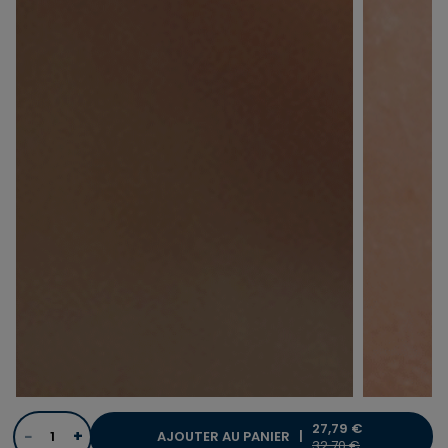
27,79 €
−
+
AJOUTER AU PANIER |
PRICE REDUCED FROM
TO
32,70 €