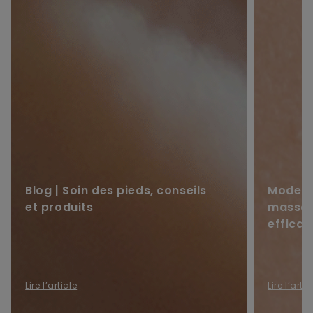
Blog | Soin des pieds, conseils
Mode d
et produits
massag
efficac
Lire l’article
Lire l’artic