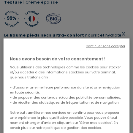
Texture
| Crème épaisse
(1)
Le
Baume pieds secs ultra-confort
nourrit et hydrate
intensément. Il répare les talons abimés, réduit les
Continuer sans accepter
callosités et apporte confort à la peau des pieds secs et
sensibles. Apaise immédiatement les sensations de
Lire plus
Nous avons besoin de votre consentement !
sécheresse.
Nous utilisons des technologies comme les cookies pour stocker
et/ou accéder à des informations stockées sur votre terminal,
que nous traitons afin :
- d’assurer une meilleure performance du site et une navigation
en toute sécurité,
- de proposer des contenus et/ou des publicités personnalisées,
- de récolter des statistiques de fréquentation et de navigation.
Notre but : améliorer nos services en continu pour vous proposer
Livraison offerte en Mondial Relay
1 trousse XL offerte dès 69€
CODE : CABAS26
une expérience la plus qualitative possible. Vous pouvez à tout
à partir de 29€ d'achats
moment changer d’avis en cliquant sur "Gérer mes cookies". En
savoir plus sur notre politique de gestion des cookies.