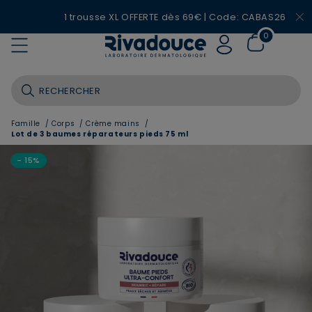
1 trousse XL OFFERTE dès 69€ | Code: CABAS26
0
Famille
/
Corps
/
Crème mains
/
Lot de 3 baumes réparateurs pieds 75 ml
- 15%