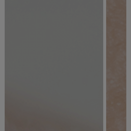
du panier ?
ANNULER
OUI
JE M’INSCRIS
En renseignant votre adresse e-mail, vous acceptez de
recevoir des communications par e-mail de la part de
Rivadouce et Milton, son partenaire Hygiène Maison.